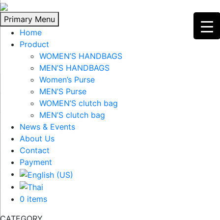
Skip
to
Primary Menu
content
Home
Product
WOMEN’S HANDBAGS
MEN’S HANDBAGS
Women’s Purse
MEN’S Purse
WOMEN’S clutch bag
MEN’S clutch bag
News & Events
About Us
Contact
Payment
0 items
CATEGORY